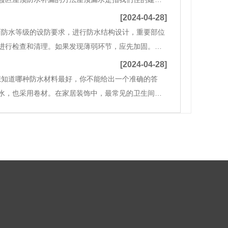
屋顶有漏水的痕迹。此时，漏水或渗水的痕迹，基本
[2024-04-28]
面防水等级的设防要求，进行防水结构设计，重要部位
进行检查和清理。如果发现薄弱环节，应先加固。检
发现清晰的空气声音，这意味着里面有一个空鼓，所
[2024-04-28]
想知道哪种防水材料最好，你不能给出一个准确的答
水，也采用卷材。在家居装饰中，最常见的卫生间防
间的防水涂料。你为什么这么说？让我们来谈谈聚合