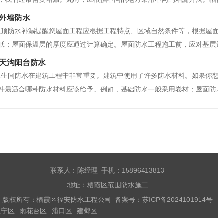
板漏水。顶层与室外接触，所以雨后屋顶下雨，然后我们发现我们的室内
外墙防水
的形状，即屋顶漏水。原因分析①，屋
屋顶防水补漏提醒您屋面工程应根据工程特点、区域自然条件等，根据屋
纸；屋面保温层的厚度应通过计算确定。屋面防水工程施工前，应对基层
方可施工上述防水层。屋顶防水工程可以用小锤子敲击墙壁和地面。如果
天沟阳台防水
须敲掉。保持清洁。清洁后，它存在于
卫生间防水在建筑工程中非常重要。建筑中使用了许多防水材料。如果你
件最适合哪种防水材料应该给予。例如，基础防水一般采用卷材；屋面防
荐聚合物水泥基防水涂料，又称聚合物水泥砂浆防水涂料，是最适合卫生
防水涂料。一、聚合物水泥灰浆防水涂料
联系人：陈经理 手机：15896413813
地址：栖霞区范围防水施工
版权所有：栖霞区福安防水工程公司 备案号：
苏ICP备2024101914号
江宁区
雨花台区
浦口区
建邺区