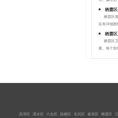
在顶层的地
栖霞区
上是点或线
栖霞区
应有详细图
查合格后，
栖霞区
有的空鼓都
栖霞区
案。每个部
水，个人推
物水泥砂浆
高淳区
溧水区
六合区
鼓楼区
玄武区
秦淮区
栖霞区